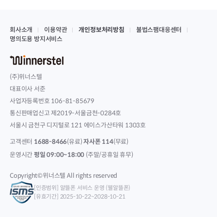
회사소개
이용약관
개인정보처리방침
불법스팸대응센터
명의도용 방지서비스
(주)위너스텔
대표이사 서준
사업자등록번호 106-81-85679
통신판매업신고 제2019-서울금천-0284호
서울시 금천구 디지털로 121 에이스가산타워 1303호
고객센터
1688-8466
(유료)
자사폰 114
(무료)
운영시간
평일 09:00~18:00
(주말/공휴일 휴무)
Copyright©위너스텔 All rights reserved
[인증범위] 알뜰폰 서비스 운영 (웰알뜰폰)
[유효기간] 2025-10-22~2028-10-21