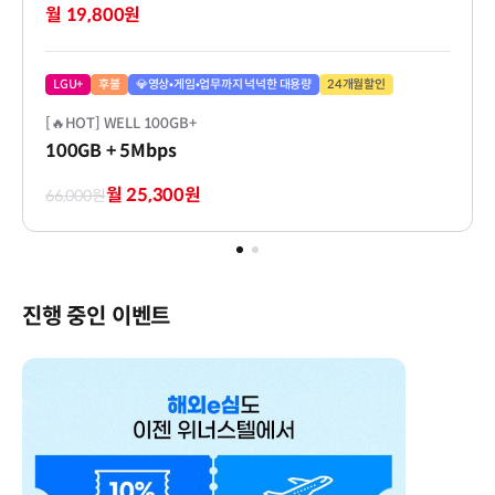
월 19,800원
LGU+
후불
💎영상•게임•업무까지 넉넉한 대용량
24개월할인
[🔥HOT] WELL 100GB+
100GB
+ 5Mbps
월 25,300원
66,000원
진행 중인 이벤트