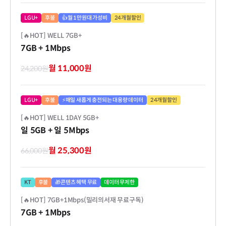
LGU+
후불
👍월 1만원대 가성비
24개월할인
[🔥HOT] WELL 7GB+
7GB
+ 1Mbps
월 11,000원
24,200원
LGU+
후불
⚡매일 새롭게 충전되는 대용량 데이터
24개월할인
[🔥HOT] WELL 1DAY 5GB+
일 5GB
+ 일 5Mbps
월 25,300원
66,000원
KT
후불
🎁콘텐츠 혜택 무료
데이터 무제한
[🔥HOT] 7GB+1Mbps(밀리의서재 무료구독)
7GB
+ 1Mbps