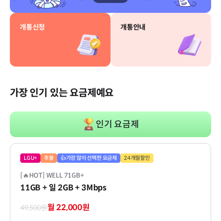
개통신청
개통안내
가장 인기 있는 요금제예요
인기 요금제
LGU+
후불
👍가장 많이 선택한 요금제
24개월할인
[🔥HOT] WELL 71GB+
11GB
+ 일 2GB
+ 3Mbps
월 22,000원
49,500원