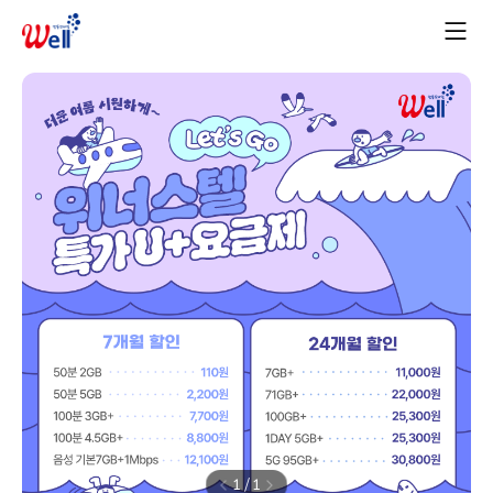
1
/
1