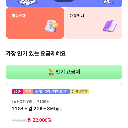
개통신청
개통안내
가장 인기 있는 요금제예요
인기 요금제
LGU+
후불
👍가장 많이 선택한 요금제
24개월할인
[🔥HOT] WELL 71GB+
11GB
+ 일 2GB
+ 3Mbps
월 22,000원
49,500원