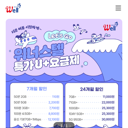
1
/
1