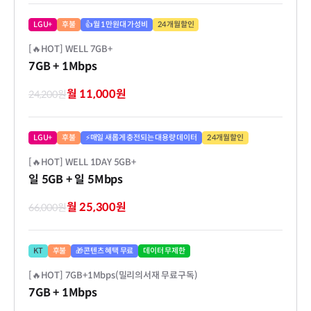
LGU+
후불
👍월 1만원대 가성비
24개월할인
[🔥HOT] WELL 7GB+
7GB
+ 1Mbps
월 11,000원
24,200원
LGU+
후불
⚡매일 새롭게 충전되는 대용량 데이터
24개월할인
[🔥HOT] WELL 1DAY 5GB+
일 5GB
+ 일 5Mbps
월 25,300원
66,000원
KT
후불
🎁콘텐츠 혜택 무료
데이터 무제한
[🔥HOT] 7GB+1Mbps(밀리의서재 무료구독)
7GB
+ 1Mbps