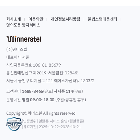
회사소개
이용약관
개인정보처리방침
불법스팸대응센터
명의도용 방지서비스
(주)위너스텔
대표이사 서준
사업자등록번호 106-81-85679
통신판매업신고 제2019-서울금천-0284호
서울시 금천구 디지털로 121 에이스가산타워 1303호
고객센터
1688-8466
(유료)
자사폰 114
(무료)
운영시간
평일 09:00~18:00
(주말/공휴일 휴무)
Copyright©위너스텔 All rights reserved
[인증범위] 알뜰폰 서비스 운영 (웰알뜰폰)
[유효기간] 2025-10-22~2028-10-21