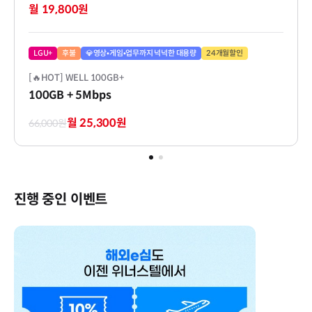
월 19,800원
LGU+
후불
💎영상•게임•업무까지 넉넉한 대용량
24개월할인
[🔥HOT] WELL 100GB+
100GB
+ 5Mbps
월 25,300원
66,000원
진행 중인 이벤트