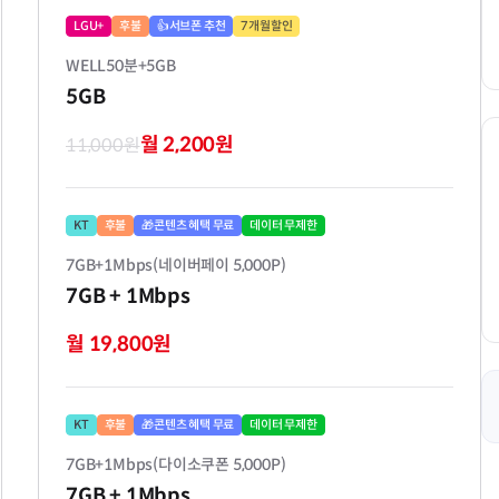
LGU+
후불
👍서브폰 추천
7개월할인
WELL50분+5GB
5GB
월 2,200원
11,000원
KT
후불
🎁콘텐츠 혜택 무료
데이터 무제한
7GB+1Mbps(네이버페이 5,000P)
7GB
+ 1Mbps
월 19,800원
KT
후불
🎁콘텐츠 혜택 무료
데이터 무제한
7GB+1Mbps(다이소쿠폰 5,000P)
7GB
+ 1Mbps