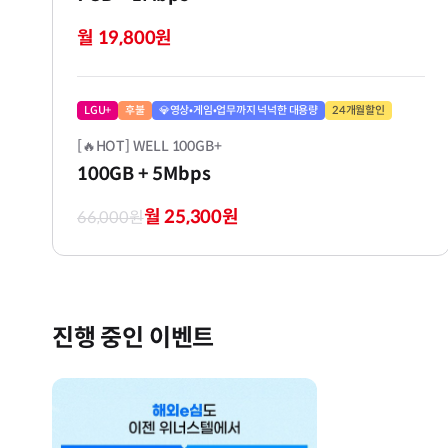
월 19,800원
LGU+
후불
💎영상•게임•업무까지 넉넉한 대용량
24개월할인
[🔥HOT] WELL 100GB+
100GB
+ 5Mbps
월 25,300원
66,000원
진행 중인 이벤트