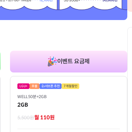
이벤트 요금제
LGU+
후불
👍서브폰 추천
7개월할인
WELL50분+2GB
2GB
월 110원
5,500원