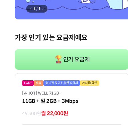
1
/
1
가장 인기 있는 요금제예요
인기 요금제
LGU+
후불
👍가장 많이 선택한 요금제
24개월할인
[🔥HOT] WELL 71GB+
11GB
+ 일 2GB
+ 3Mbps
월 22,000원
49,500원