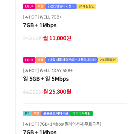
LGU+
후불
👍월 1만원대 가성비
24개월할인
[🔥HOT] WELL 7GB+
7GB
+ 1Mbps
월 11,000원
24,200원
LGU+
후불
⚡매일 새롭게 충전되는 대용량 데이터
24개월할인
[🔥HOT] WELL 1DAY 5GB+
일 5GB
+ 일 5Mbps
월 25,300원
66,000원
KT
후불
🎁콘텐츠 혜택 무료
데이터 무제한
[🔥HOT] 7GB+1Mbps(밀리의서재 무료구독)
7GB
+ 1Mbps