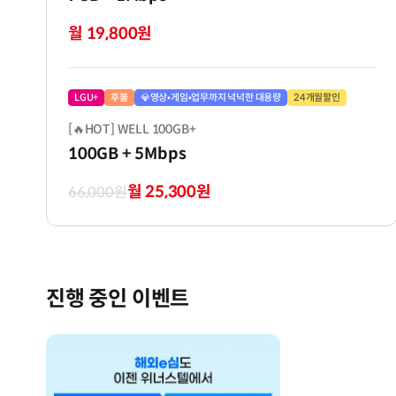
월 19,800원
LGU+
후불
💎영상•게임•업무까지 넉넉한 대용량
24개월할인
[🔥HOT] WELL 100GB+
100GB
+ 5Mbps
월 25,300원
66,000원
진행 중인 이벤트