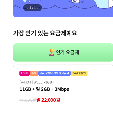
1
/
1
가장 인기 있는 요금제예요
인기 요금제
LGU+
후불
👍가장 많이 선택한 요금제
24개월할인
[🔥HOT] WELL 71GB+
11GB
+ 일 2GB
+ 3Mbps
월 22,000원
49,500원