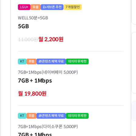
LGU+
후불
👍서브폰 추천
7개월할인
WELL50분+5GB
5GB
월 2,200원
11,000원
KT
후불
🎁콘텐츠 혜택 무료
데이터 무제한
7GB+1Mbps(네이버페이 5,000P)
7GB
+ 1Mbps
월 19,800원
KT
후불
🎁콘텐츠 혜택 무료
데이터 무제한
7GB+1Mbps(다이소쿠폰 5,000P)
7GB
+ 1Mbps