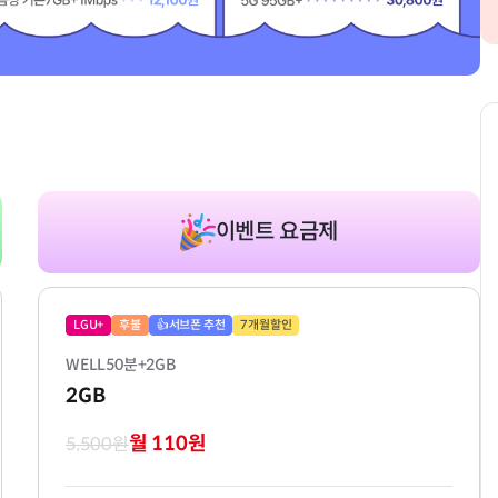
이벤트 요금제
LGU+
후불
👍서브폰 추천
7개월할인
WELL50분+2GB
2GB
월 110원
5,500원