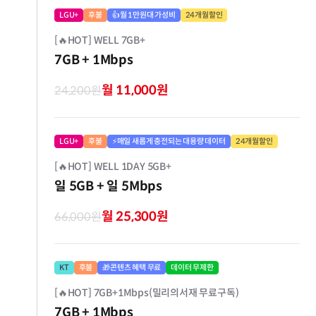
LGU+
후불
👍월 1만원대 가성비
24개월할인
[🔥HOT] WELL 7GB+
7GB
+ 1Mbps
월 11,000원
24,200원
LGU+
후불
⚡매일 새롭게 충전되는 대용량 데이터
24개월할인
[🔥HOT] WELL 1DAY 5GB+
일 5GB
+ 일 5Mbps
월 25,300원
66,000원
KT
후불
🎁콘텐츠 혜택 무료
데이터 무제한
[🔥HOT] 7GB+1Mbps(밀리의서재 무료구독)
7GB
+ 1Mbps