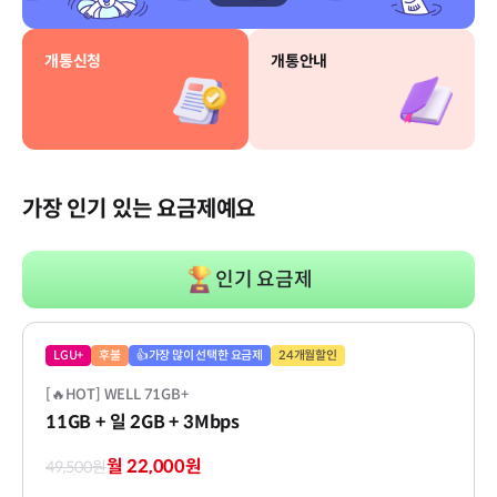
개통신청
개통안내
가장 인기 있는 요금제예요
인기 요금제
LGU+
후불
👍가장 많이 선택한 요금제
24개월할인
[🔥HOT] WELL 71GB+
11GB
+ 일 2GB
+ 3Mbps
월 22,000원
49,500원