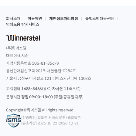
회사소개
이용약관
개인정보처리방침
불법스팸대응센터
명의도용 방지서비스
(주)위너스텔
대표이사 서준
사업자등록번호 106-81-85679
통신판매업신고 제2019-서울금천-0284호
서울시 금천구 디지털로 121 에이스가산타워 1303호
고객센터
1688-8466
(유료)
자사폰 114
(무료)
운영시간
평일 09:00~18:00
(주말/공휴일 휴무)
Copyright©위너스텔 All rights reserved
[인증범위] 알뜰폰 서비스 운영 (웰알뜰폰)
[유효기간] 2025-10-22~2028-10-21