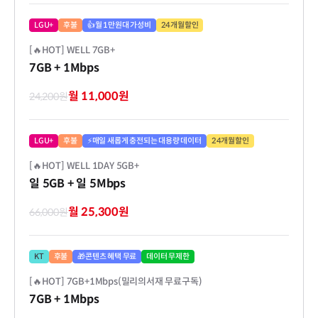
LGU+
후불
👍월 1만원대 가성비
24개월할인
[🔥HOT] WELL 7GB+
7GB
+ 1Mbps
월 11,000원
24,200원
LGU+
후불
⚡매일 새롭게 충전되는 대용량 데이터
24개월할인
[🔥HOT] WELL 1DAY 5GB+
일 5GB
+ 일 5Mbps
월 25,300원
66,000원
KT
후불
🎁콘텐츠 혜택 무료
데이터 무제한
[🔥HOT] 7GB+1Mbps(밀리의서재 무료구독)
7GB
+ 1Mbps