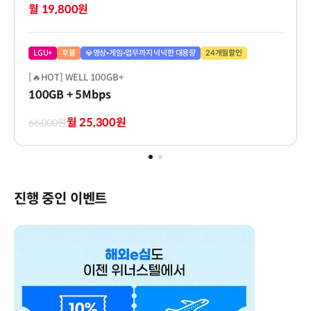
월 19,800원
LGU+
후불
💎영상•게임•업무까지 넉넉한 대용량
24개월할인
[🔥HOT] WELL 100GB+
100GB
+ 5Mbps
월 25,300원
66,000원
진행 중인 이벤트