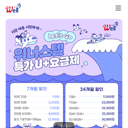
1
/
1