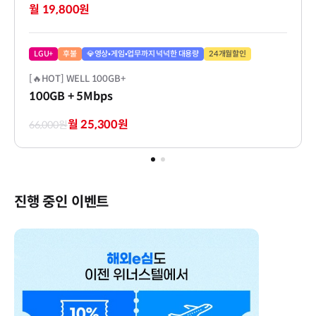
월 19,800원
LGU+
후불
💎영상•게임•업무까지 넉넉한 대용량
24개월할인
[🔥HOT] WELL 100GB+
100GB
+ 5Mbps
월 25,300원
66,000원
진행 중인 이벤트