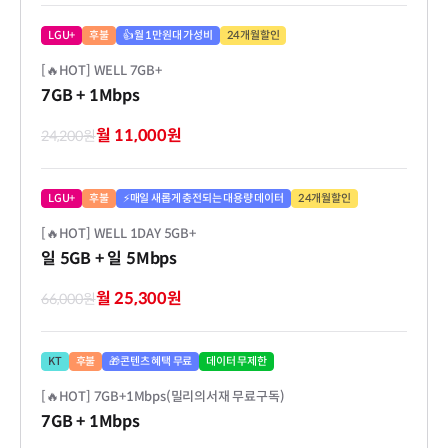
LGU+
후불
👍월 1만원대 가성비
24개월할인
[🔥HOT] WELL 7GB+
7GB
+ 1Mbps
월 11,000원
24,200원
LGU+
후불
⚡매일 새롭게 충전되는 대용량 데이터
24개월할인
[🔥HOT] WELL 1DAY 5GB+
일 5GB
+ 일 5Mbps
월 25,300원
66,000원
KT
후불
🎁콘텐츠 혜택 무료
데이터 무제한
[🔥HOT] 7GB+1Mbps(밀리의서재 무료구독)
7GB
+ 1Mbps