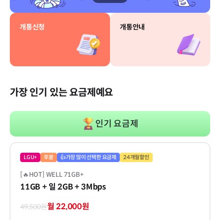
개통신청
개통안내
가장 인기 있는 요금제예요
인기 요금제
LGU+
후불
👍가장 많이 선택한 요금제
24개월할인
[🔥HOT] WELL 71GB+
11GB
+ 일 2GB
+ 3Mbps
월 22,000원
49,500원