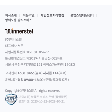
회사소개
이용약관
개인정보처리방침
불법스팸대응센터
명의도용 방지서비스
(주)위너스텔
대표이사 서준
사업자등록번호 106-81-85679
통신판매업신고 제2019-서울금천-0284호
서울시 금천구 디지털로 121 에이스가산타워 1303호
고객센터
1688-8466
(유료)
자사폰 114
(무료)
운영시간
평일 09:00~18:00
(주말/공휴일 휴무)
Copyright©위너스텔 All rights reserved
[인증범위] 알뜰폰 서비스 운영 (웰알뜰폰)
[유효기간] 2025-10-22~2028-10-21