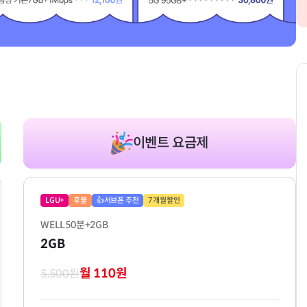
이벤트 요금제
LGU+
후불
👍서브폰 추천
7개월할인
WELL50분+2GB
2GB
월 110원
5,500원