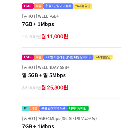
LGU+
후불
👍월 1만원대 가성비
24개월할인
[🔥HOT] WELL 7GB+
7GB
+ 1Mbps
월 11,000원
24,200원
LGU+
후불
⚡매일 새롭게 충전되는 대용량 데이터
24개월할인
[🔥HOT] WELL 1DAY 5GB+
일 5GB
+ 일 5Mbps
월 25,300원
66,000원
KT
후불
🎁콘텐츠 혜택 무료
데이터 무제한
[🔥HOT] 7GB+1Mbps(밀리의서재 무료구독)
7GB
+ 1Mbps