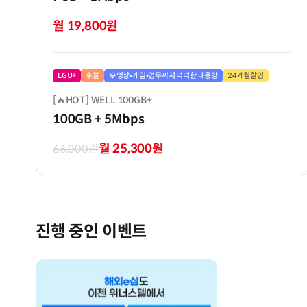
월 19,800원
LGU+
후불
💎영상•게임•업무까지 넉넉한 대용량
24개월할인
[🔥HOT] WELL 100GB+
100GB
+ 5Mbps
월 25,300원
66,000원
진행 중인 이벤트