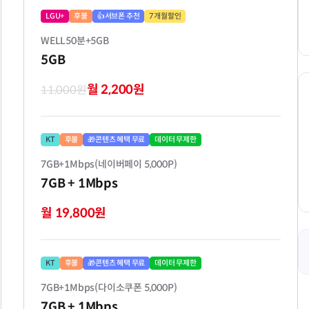
LGU+
후불
👍서브폰 추천
7개월할인
WELL50분+5GB
5GB
월 2,200원
11,000원
KT
후불
🎁콘텐츠 혜택 무료
데이터 무제한
7GB+1Mbps(네이버페이 5,000P)
7GB
+ 1Mbps
월 19,800원
KT
후불
🎁콘텐츠 혜택 무료
데이터 무제한
7GB+1Mbps(다이소쿠폰 5,000P)
7GB
+ 1Mbps