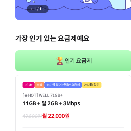
1
/
1
가장 인기 있는 요금제예요
인기 요금제
LGU+
후불
👍가장 많이 선택한 요금제
24개월할인
[🔥HOT] WELL 71GB+
11GB
+ 일 2GB
+ 3Mbps
월 22,000원
49,500원